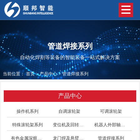
管道焊接系列
自动化焊割等装备的智能装备一站式解决方案
当前位置：
首页
>
产品中心
>
管道焊接系列
产品中心
操作机系列
自调滚轮架
可调滚轮架
特殊滚轮架系列
变位机及回转平台系列
机器人外部轴系列
有色金属深熔焊接系列
龙门焊及悬臂焊系列
管道焊接系列