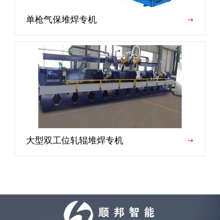
单枪气保堆焊专机
大型双工位轧辊堆焊专机