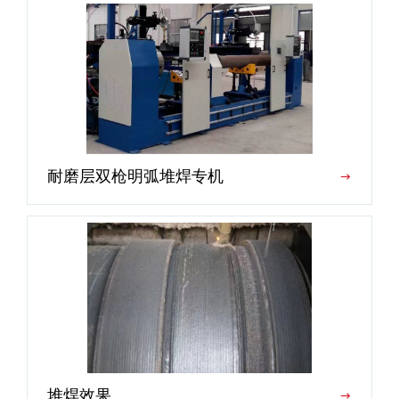
耐磨层双枪明弧堆焊专机
堆焊效果