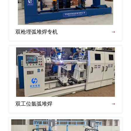
双枪埋弧堆焊专机
双工位氩弧堆焊