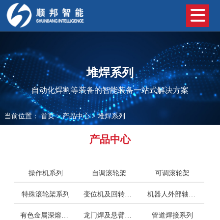
堆焊系列
自动化焊割等装备的智能装备一站式解决方案
当前位置：
首页
>
产品中心
>
堆焊系列
产品中心
操作机系列
自调滚轮架
可调滚轮架
特殊滚轮架系列
变位机及回转平台系列
机器人外部轴系列
有色金属深熔焊接系列
龙门焊及悬臂焊系列
管道焊接系列