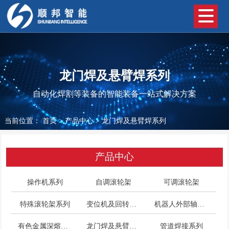
龙门焊及悬臂焊系列
自动化焊割等装备的智能装备一站式解决方案
当前位置：
首页
>
产品中心
>
龙门焊及悬臂焊系列
产品中心
操作机系列
自调滚轮架
可调滚轮架
特殊滚轮架系列
变位机及回转平台系列
机器人外部轴系列
有色金属深熔焊接系列
龙门焊及悬臂焊系列
管道焊接系列