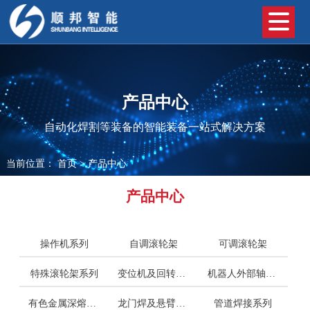
产品中心
自动化焊割等装备的智能装备一站式解决方案
当前位置：
首页
>
产品中心
产品中心
操作机系列
自调滚轮架
可调滚轮架
特殊滚轮架系列
变位机及回转平台系列
机器人外部轴系列
有色金属深熔焊接系列
龙门焊及悬臂焊系列
管道焊接系列