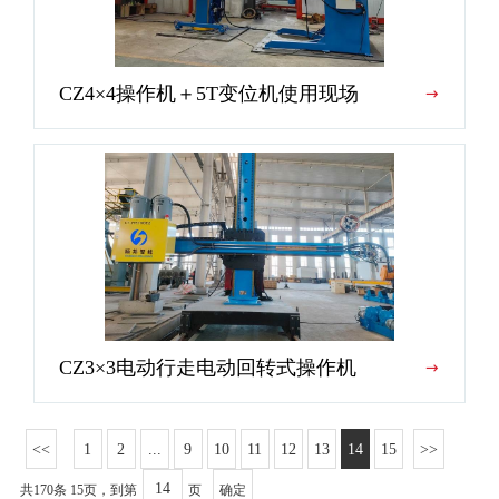
CZ4×4操作机＋5T变位机使用现场
CZ3×3电动行走电动回转式操作机
1
2
...
9
10
11
12
13
14
15
共170条 15页，到第
页
确定