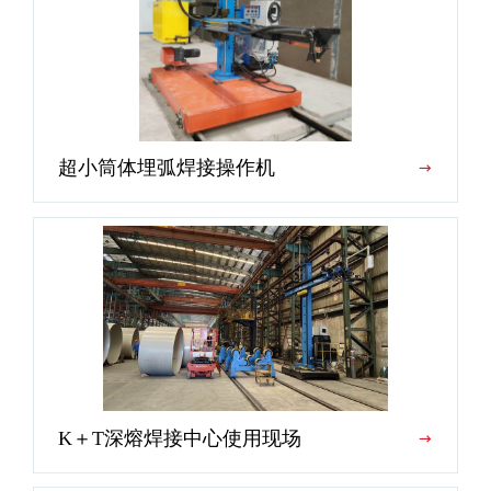
超小筒体埋弧焊接操作机
K＋T深熔焊接中心使用现场